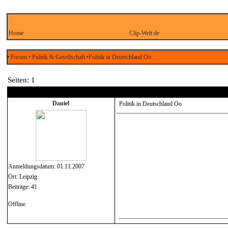
Home
Clip-Welt.de
• Forum
• Politik & Gesellschaft
•Politik in Deutschland Oo
Seiten:
1
01.11.2007 22:22
Daniel
Politik in Deutschland Oo
Anmeldungsdatum: 01.11.2007
Ort: Leipzig
Beiträge: 41
Offline