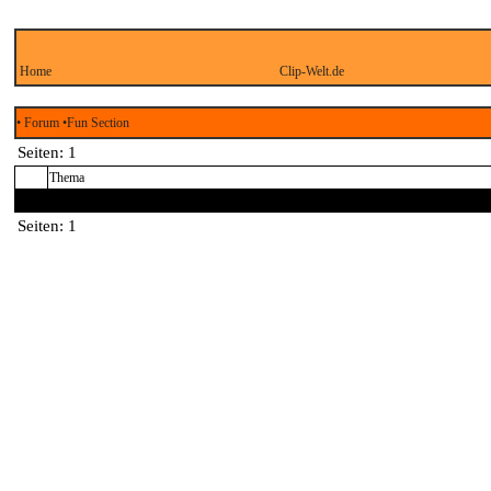
Home
Clip-Welt.de
• Forum
•Fun Section
Seiten:
1
Thema
Seiten:
1