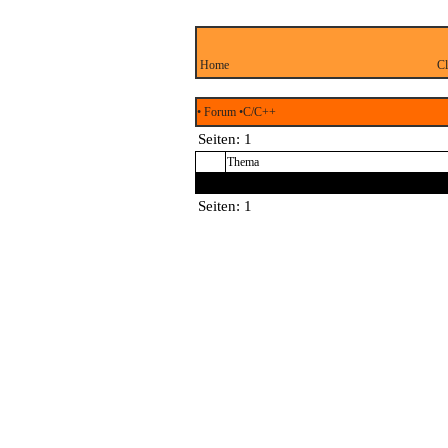
Home
Cl
• Forum
•C/C++
Seiten:
1
Thema
Seiten:
1